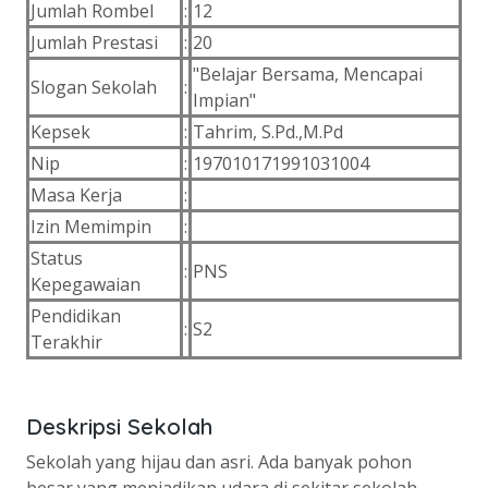
Jumlah Rombel
:
12
Jumlah Prestasi
:
20
"Belajar Bersama, Mencapai
Slogan Sekolah
:
Impian"
Kepsek
:
Tahrim, S.Pd.,M.Pd
Nip
:
197010171991031004
Masa Kerja
:
Izin Memimpin
:
Status
:
PNS
Kepegawaian
Pendidikan
:
S2
Terakhir
Deskripsi Sekolah
Sekolah yang hijau dan asri. Ada banyak pohon