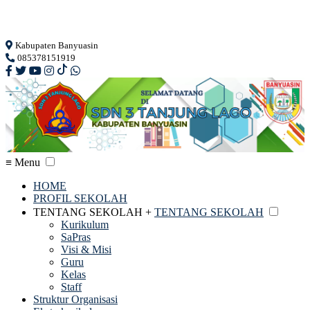
Loading...
Kabupaten Banyuasin
085378151919
≡ Menu
HOME
PROFIL SEKOLAH
TENTANG SEKOLAH +
TENTANG SEKOLAH
Kurikulum
SaPras
Visi & Misi
Guru
Kelas
Staff
Struktur Organisasi