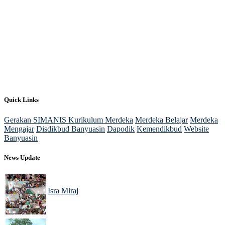
Quick Links
Gerakan SIMANIS
Kurikulum Merdeka
Merdeka Belajar
Merdeka
Mengajar
Disdikbud Banyuasin
Dapodik
Kemendikbud
Website
Banyuasin
News Update
Isra Miraj
02 Feb 2025