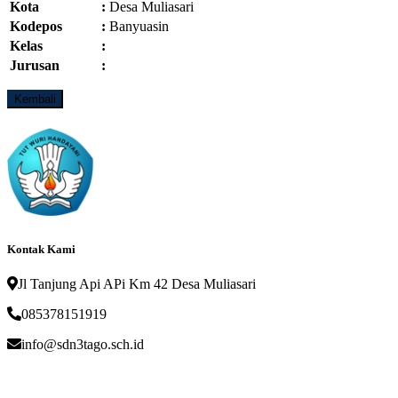
Kota
:
Desa Muliasari
Kodepos
:
Banyuasin
Kelas
:
Jurusan
:
Kontak Kami
Jl Tanjung Api APi Km 42 Desa Muliasari
085378151919
info@sdn3tago.sch.id