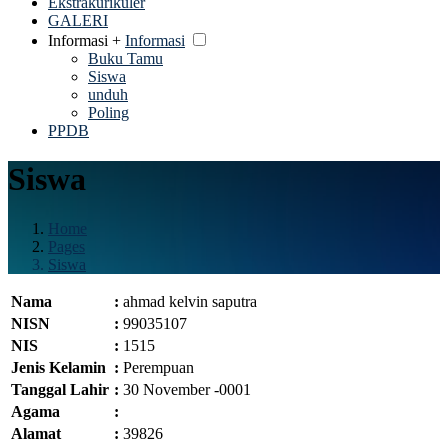
Ekstrakurikuler
GALERI
Informasi +
Informasi
Buku Tamu
Siswa
unduh
Poling
PPDB
Siswa
Home
Pages
Siswa
Nama
:
ahmad kelvin saputra
NISN
:
99035107
NIS
:
1515
Jenis Kelamin
:
Perempuan
Tanggal Lahir
:
30 November -0001
Agama
:
Alamat
:
39826