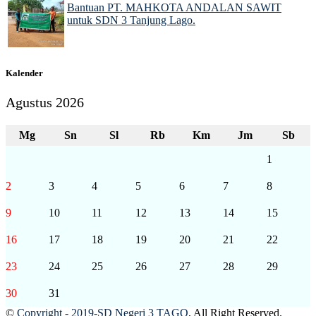
Bantuan PT. MAHKOTA ANDALAN SAWIT
untuk SDN 3 Tanjung Lago.
10 Jan 2025
Kalender
Agustus 2026
Mg
Sn
Sl
Rb
Km
Jm
Sb
1
2
3
4
5
6
7
8
9
10
11
12
13
14
15
16
17
18
19
20
21
22
23
24
25
26
27
28
29
30
31
©
Copyright - 2019-SD Negeri 3 TAGO
, All Right Reserved.