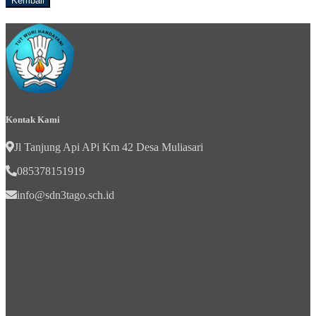
Kontak Kami
Jl Tanjung Api APi Km 42 Desa Muliasari
085378151919
info@sdn3tago.sch.id