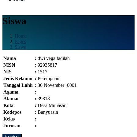
Siswa
Home
Pages
Siswa
Nama
:
dwi vega fadilah
NISN
:
92935817
NIS
:
1517
Jenis Kelamin
:
Perempuan
Tanggal Lahir
:
30 November -0001
Agama
:
Alamat
:
39818
Kota
:
Desa Muliasari
Kodepos
:
Banyuasin
Kelas
:
Jurusan
: