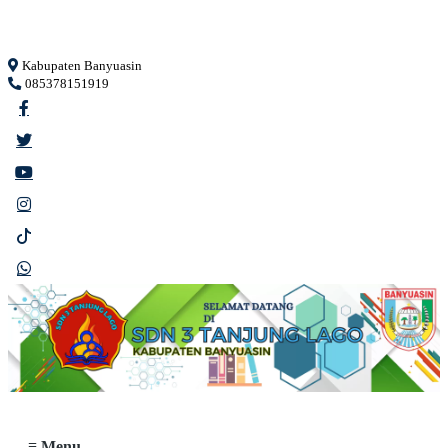
Loading...
Kabupaten Banyuasin
085378151919
≡ Menu