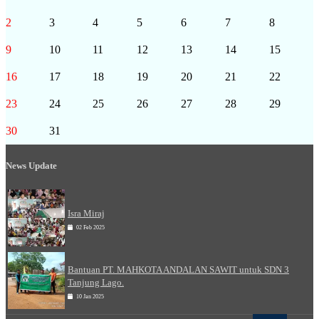
2
3
4
5
6
7
8
9
10
11
12
13
14
15
16
17
18
19
20
21
22
23
24
25
26
27
28
29
30
31
News Update
Isra Miraj
02 Feb 2025
Bantuan PT. MAHKOTA ANDALAN SAWIT untuk SDN 3
Tanjung Lago.
10 Jan 2025