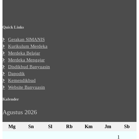
Quick Links
Gerakan SIMANIS
Kurikulum Merdeka
Merdeka Belajar
Merdeka Mengajar
Disdikbud Banyuasin
Dapodik
Kemendikbud
Website Banyuasin
Kalender
Agustus 2026
Mg
Sn
Sl
Rb
Km
Jm
Sb
1